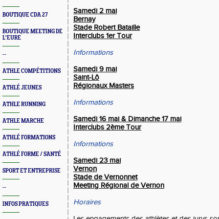
Samedi 2 mai
BOUTIQUE CDA 27
Bernay
Stade Robert Bataille
BOUTIQUE MEETING DE
Interclubs 1er Tour
L'EURE
Informations
--
Samedi 9 mai
ATHLE COMPÉTITIONS
Saint-Lô
Régionaux Masters
ATHLÉ JEUNES
Informations
ATHLE RUNNING
Samedi 16 mai &
Dimanche 17 mai
ATHLE MARCHE
Interclubs 2ème Tour
ATHLÉ FORMATIONS
Informations
ATHLÉ FORME / SANTÉ
Samedi 23 mai
Vernon
SPORT ET ENTREPRISE
Stade de Vernonnet
Meeting Régional de Vernon
--
Horaires
INFOS PRATIQUES
Les engagements des athlètes et des jurys sont 