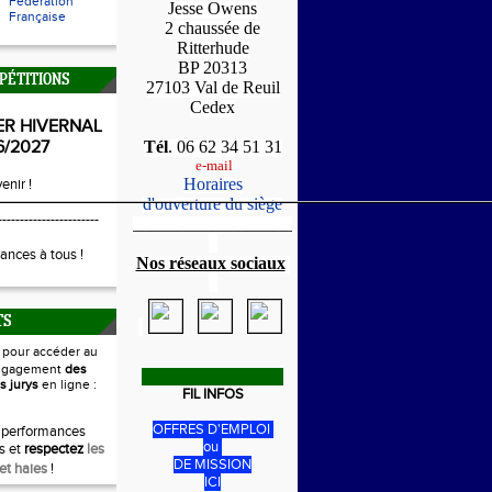
Fédération
Jesse Owens
Française
2 chaussée de
Ritterhude
BP 20313
PÉTITIONS
27103 Val de Reuil
Cedex
ER HIVERNAL
6/2027
Tél
. 06 62 34 51 31
e-mail
Horaires
enir !
d'ouverture du siège
-----------------------
_____________________
1
ances à tous !
Nos réseaux sociaux
1
TS
i
pour accéder au
ngagement
des
s jurys
en ligne :
FIL INFOS
OFFRES D'EMPLOI
 performances
ou
s et
respectez
les
DE MISSION
et haies
!
ICI