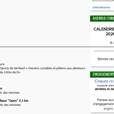
d'Athlétisme.
AGENDA COM
CALENDRI
202
A v
-------------------
Bonnes vac
ture
Sports de Val Reuil + chemins cyclables et piétons aux alentours
 de 100m de D+
ENGAGEMEN
Cliquez ic
module d'e
km
athlètes et de
tir des minimes
Pensez aux
dique "Open" 4.5 km
d'engagement
tir des minimes
engins 