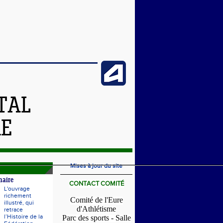
TAL
RE
Mises à jour du site
naire
CONTACT COMITÉ
L'ouvrage
richement
Comité de l'Eure
illustré, qui
d'Athlétisme
retrace
l’Histoire de la
Parc des sports - Salle