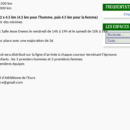
1.500 km
FREQUENTATI
.000 km
Cliq
 2 x 4.5 km (4.5 km pour l'homme, puis 4.5 km pour la femme)
tir des minimes
LES ESPACES
 :
Salle Jesse Owens le vendredi de 14h à 19h et le samedi de 10h à 16h
sur place avec une majoration de 2€
é sera distribué sur la ligne d'arrivée à chaque coureur terminant l'épreuve.
enfants : les 3 premiers hommes et 3 premières femmes
premières équipes
 d'Athlétisme de l'Eure
eure@gmail.com