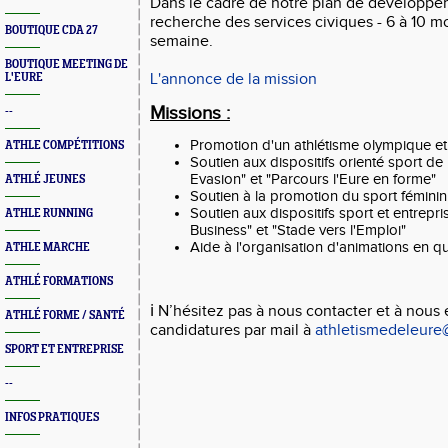
Dans le cadre de notre plan de développe
recherche des services civiques - 6 à 10 m
BOUTIQUE CDA 27
semaine.
BOUTIQUE MEETING DE
L'annonce de la mission
L'EURE
Missions :
--
Promotion d'un athlétisme olympique et 
ATHLE COMPÉTITIONS
Soutien aux dispositifs orienté sport de
Evasion" et "Parcours l'Eure en forme"
ATHLÉ JEUNES
Soutien à la promotion du sport féminin
Soutien aux dispositifs sport et entrepri
ATHLE RUNNING
Business" et "Stade vers l'Emploi"
Aide à l'organisation d'animations en qua
ATHLE MARCHE
ATHLÉ FORMATIONS
ℹ️
N’hésitez pas à nous contacter et à nous
ATHLÉ FORME / SANTÉ
candidatures par mail à
athletismedeleur
SPORT ET ENTREPRISE
--
INFOS PRATIQUES