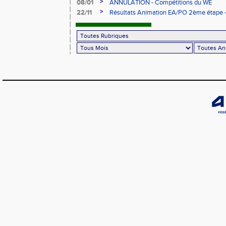
février à Évreux
>
08/01
ANNULATION - Compétitions du WE
>
22/11
Résultats Animation EA/PO 2ème étape - 