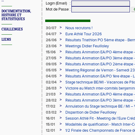
--
Login (Email)
:
Mot de Passe
:
DOCUMENTATION,
HISTOIRE ET
STATISTIQUES
>
30/07
Nous recrutons !
CHALLENGES
>
04/07
Eure Athlé Tour 2026
>
LIENS
26/06
Résultats Triathlon PO 5ème étape - Be
>
23/06
Meetings Didier Feuilloley
>
15/06
Résultats Animation EA/PO 4ème étape -
>
27/05
Résultats Animation EA/PO 3ème étape 
>
09/05
Résultats Animation EA/PO 2ème étape 
09/05/2026
>
05/05
Meeting Régional de Vernon - Samedi 23
>
04/05
Résultats Animation EA/PO 1ère étape -
>
02/04
Stage technique BE/MI - Vacances de Pâ
>
26/03
Victoire au Match inter-comités benjami
>
21/03
Résultats Animation EA/PO 4ème étape -
>
28/02
Résultats Animation EA/PO 3ème étape - 
28/02/2026
>
17/02
Annulation du Stage technique BE / MI – 
>
03/02
Disparition de Didier Feuilloley
>
16/01
Session Athlé Fit - Meeting de l'Eure Créd
>
15/01
Modalités de qualification - Match Inter
>
12/01
1/2 Finale des Championnats de France d