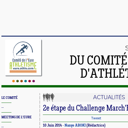
DU COMIT
D'ATHLÉ
ACTUALITÉS
LE COMITÉ
2e étape du Challenge March'
--
MEETING DE L'EURE
Tweet
10 Juin 2014 -
Nanye ABOKI
(Rédactrice)
--