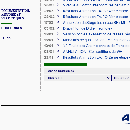
--
>
26/03
Victoire au Match inter-comités benjami
>
21/03
Résultats Animation EA/PO 4ème étape -
DOCUMENTATION,
HISTOIRE ET
>
28/02
Résultats Animation EA/PO 3ème étape - 
STATISTIQUES
28/02/2026
>
17/02
Annulation du Stage technique BE / MI – 
>
03/02
Disparition de Didier Feuilloley
CHALLENGES
>
16/01
Session Athlé Fit - Meeting de l'Eure Créd
LIENS
>
15/01
Modalités de qualification - Match Inter
>
12/01
1/2 Finale des Championnats de France d
février à Évreux
>
08/01
ANNULATION - Compétitions du WE
>
22/11
Résultats Animation EA/PO 2ème étape - 