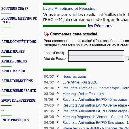
Eveils Athletisme et Poussins
BOUTIQUE CDA 27
Vous trouverez
ici
les résultats détaillés du ki
BOUTIQUE MEETING DE
l'EAC le 14 juin dernier au stade Roger Rochar
L'EURE
les Réactions
--
Commentez cette actualité
Pour commenter une actualité il faut posséder un compt
ATHLE COMPÉTITIONS
rubrique ci-dessous pour vous identifier ou vous crée
ATHLÉ JEUNES
Login (Email)
:
Mot de Passe
:
ATHLE RUNNING
ATHLE MARCHE
>
30/07
Nous recrutons !
ATHLÉ FORMATIONS
>
04/07
Eure Athlé Tour 2026
>
26/06
Résultats Triathlon PO 5ème étape - Be
ATHLÉ FORME / SANTÉ
>
23/06
Meetings Didier Feuilloley
>
15/06
Résultats Animation EA/PO 4ème étape -
SPORT ET ENTREPRISE
>
27/05
Résultats Animation EA/PO 3ème étape 
>
--
09/05
Résultats Animation EA/PO 2ème étape 
09/05/2026
>
05/05
Meeting Régional de Vernon - Samedi 23
INFOS PRATIQUES
>
04/05
Résultats Animation EA/PO 1ère étape -
>
02/04
Stage technique BE/MI - Vacances de Pâ