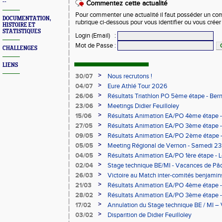
--
Commentez cette actualité
Pour commenter une actualité il faut posséder un compt
DOCUMENTATION,
rubrique ci-dessous pour vous identifier ou vous crée
HISTOIRE ET
STATISTIQUES
Login (Email)
:
Mot de Passe
:
CHALLENGES
LIENS
>
30/07
Nous recrutons !
>
04/07
Eure Athlé Tour 2026
>
26/06
Résultats Triathlon PO 5ème étape - Be
>
23/06
Meetings Didier Feuilloley
>
15/06
Résultats Animation EA/PO 4ème étape -
>
27/05
Résultats Animation EA/PO 3ème étape 
>
09/05
Résultats Animation EA/PO 2ème étape 
09/05/2026
>
05/05
Meeting Régional de Vernon - Samedi 23
>
04/05
Résultats Animation EA/PO 1ère étape -
>
02/04
Stage technique BE/MI - Vacances de Pâ
>
26/03
Victoire au Match inter-comités benjami
>
21/03
Résultats Animation EA/PO 4ème étape -
>
28/02
Résultats Animation EA/PO 3ème étape - 
28/02/2026
>
17/02
Annulation du Stage technique BE / MI – 
>
03/02
Disparition de Didier Feuilloley