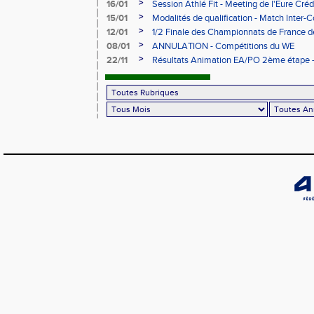
>
16/01
Session Athlé Fit - Meeting de l'Eure Créd
>
15/01
Modalités de qualification - Match Inter
>
12/01
1/2 Finale des Championnats de France d
février à Évreux
>
08/01
ANNULATION - Compétitions du WE
>
22/11
Résultats Animation EA/PO 2ème étape - 