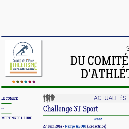
DU COMIT
D'ATHLÉ
ACTUALITÉS
LE COMITÉ
Challenge 3T Sport
--
MEETING DE L'EURE
Tweet
27 Juin 2014 -
Nanye ABOKI
(Rédactrice)
--