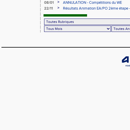
février à Évreux
>
08/01
ANNULATION - Compétitions du WE
>
22/11
Résultats Animation EA/PO 2ème étape - 