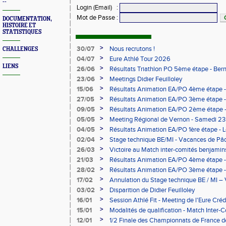
--
Login (Email)
:
Mot de Passe
:
DOCUMENTATION,
HISTOIRE ET
STATISTIQUES
>
30/07
Nous recrutons !
CHALLENGES
>
04/07
Eure Athlé Tour 2026
LIENS
>
26/06
Résultats Triathlon PO 5ème étape - Be
>
23/06
Meetings Didier Feuilloley
>
15/06
Résultats Animation EA/PO 4ème étape -
>
27/05
Résultats Animation EA/PO 3ème étape 
>
09/05
Résultats Animation EA/PO 2ème étape 
09/05/2026
>
05/05
Meeting Régional de Vernon - Samedi 23
>
04/05
Résultats Animation EA/PO 1ère étape -
>
02/04
Stage technique BE/MI - Vacances de Pâ
>
26/03
Victoire au Match inter-comités benjami
>
21/03
Résultats Animation EA/PO 4ème étape -
>
28/02
Résultats Animation EA/PO 3ème étape - 
28/02/2026
>
17/02
Annulation du Stage technique BE / MI – 
>
03/02
Disparition de Didier Feuilloley
>
16/01
Session Athlé Fit - Meeting de l'Eure Créd
>
15/01
Modalités de qualification - Match Inter
>
12/01
1/2 Finale des Championnats de France d