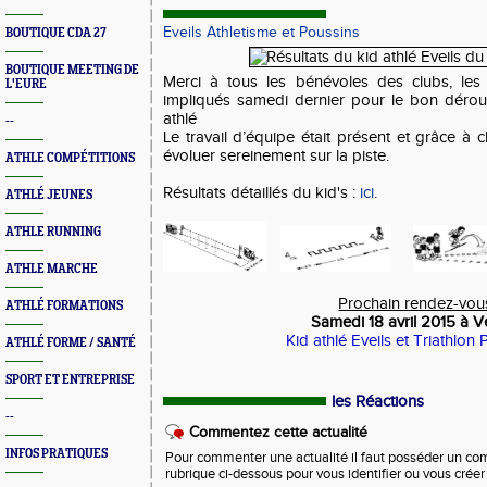
Eveils Athletisme et Poussins
BOUTIQUE CDA 27
BOUTIQUE MEETING DE
Merci à tous les bénévoles des clubs, les
L'EURE
impliqués samedi dernier pour le bon dérou
athlé
--
Le travail d’équipe était présent et grâce à
évoluer sereinement sur la piste.
ATHLE COMPÉTITIONS
Résultats détaillés du kid's :
ici
.
ATHLÉ JEUNES
ATHLE RUNNING
ATHLE MARCHE
Prochain rendez-vou
ATHLÉ FORMATIONS
Samedi 18 avril 2015 à 
Kid athlé Eveils et Triathlon 
ATHLÉ FORME / SANTÉ
SPORT ET ENTREPRISE
les Réactions
--
Commentez cette actualité
INFOS PRATIQUES
Pour commenter une actualité il faut posséder un compt
rubrique ci-dessous pour vous identifier ou vous crée