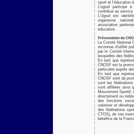
sport et l’éducation 
L’ugsel participe 
contribue au service 
L’Ugsel est identi
organisme nation
association partenai
éducative.
Présentation du CN
Le Comité National 
reconnue d'utilité p
par le Comité Inter
lesquelles des fédér
En tant que représe
CNOSF est la promoti
particulier auprès de
En tant que représe
CNOSF sont de promo
sont les fédérations
sont affiliées ainsi 
Mouvement Sportif, n
directement ou indir
des fonctions soci
valoriser et dévelop
des fédérations spo
CTOS), de ses membr
bénéfice de la Franc