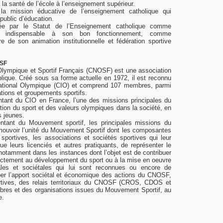
à la santé de l’école à l’enseignement supérieur.
à la mission éducative de l’enseignement catholique qui
public d’éducation.
fiée par le Statut de l’Enseignement catholique comme
al indispensable à son bon fonctionnement, comme
re de son animation institutionnelle et fédération sportive
OSF
Olympique et Sportif Français (CNOSF) est une association
ublique. Créé sous sa forme actuelle en 1972, il est reconnu
national Olympique (CIO) et comprend 107 membres, parmi
ations et groupements sportifs.
ntant du CIO en France, l’une des missions principales du
on du sport et des valeurs olympiques dans la société, en
s jeunes.
ntant du Mouvement sportif, les principales missions du
uvoir l’unité du Mouvement Sportif dont les composantes
 sportives, les associations et sociétés sportives qui leur
que leurs licenciés et autres pratiquants, de représenter le
otamment dans les instances dont l’objet est de contribuer
ectement au développement du sport ou à la mise en oeuvre
ales et sociétales qui lui sont reconnues ou encore de
per l’apport sociétal et économique des actions du CNOSF,
rtives, des relais territoriaux du CNOSF (CROS, CDOS et
es et des organisations issues du Mouvement Sportif, au
e.