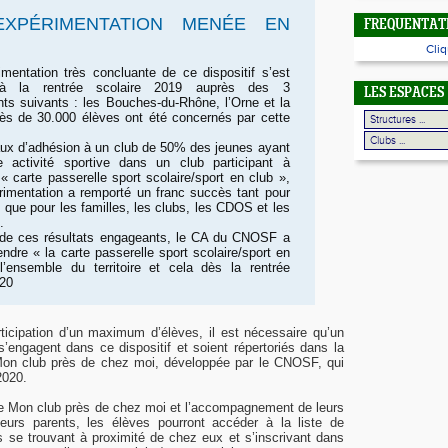
XPÉRIMENTATION MENÉE EN
FREQUENTATI
Cliq
mentation très concluante de ce dispositif s’est
 à la rentrée scolaire 2019 auprès des 3
LES ESPACES
ts suivants : les Bouches-du-Rhône, l’Orne et la
ès de 30.000 élèves ont été concernés par cette
ux d’adhésion à un club de 50% des jeunes ayant
e activité sportive dans un club participant à
 « carte passerelle sport scolaire/sport en club »,
rimentation a remporté un franc succès tant pour
s que pour les familles, les clubs, les CDOS et les
.
 de ces résultats engageants, le CA du CNOSF a
endre « la carte passerelle sport scolaire/sport en
’ensemble du territoire et cela dès la rentrée
020
rticipation d’un maximum d’élèves, il est nécessaire qu’un
engagent dans ce dispositif et soient répertoriés dans la
 Mon club près de chez moi, développée par le CNOSF, qui
2020.
me Mon club près de chez moi et l’accompagnement de leurs
eurs parents, les élèves pourront accéder à la liste de
 se trouvant à proximité de chez eux et s’inscrivant dans