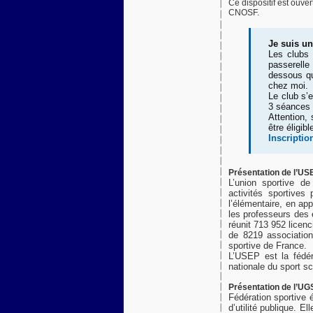
Ce dispositif est ouve
CNOSF.
Je suis un
Les clubs 
passerelle
dessous qu
chez moi.
Le club s’e
3 séances 
Attention,
être éligibl
Inscriptio
Présentation de l’US
L’union sportive d
activités sportives
l’élémentaire, en ap
les professeurs des 
réunit 713 952 licen
de 8219 association
sportive de France.
L’USEP est la fédér
nationale du sport sco
Présentation de l’U
Fédération sportive 
d’utilité publique. E