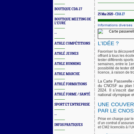
BOUTIQUE CDA 27
25 Mai 2020 -
CDA 27
BOUTIQUE MEETING DE
L'EURE
Informations diverses
--
L’IDÉE ?
ATHLE COMPÉTITIONS
Favoriser la découvert
ATHLÉ JEUNES
offrant à tous les éc
tester différents spor
ATHLE RUNNING
semaines, entre le 1er
possibilité de tester d
licence, à raison de 
ATHLE MARCHE
La Carte Passerelle e
ATHLÉ FORMATIONS
du CNOSF au plan H
2024. Il s’inscrit d
ATHLÉ FORME / SANTÉ
national olympique et
UNE COUVER
SPORT ET ENTREPRISE
PAR LE CNOS
--
Prise en charge par le
d’un contrat d’assura
INFOS PRATIQUES
et CM2 licenciés à l’