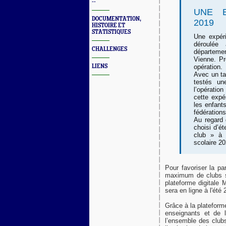
--
UNE E
DOCUMENTATION,
2019
HISTOIRE ET
STATISTIQUES
Une expéri
déroulée
CHALLENGES
départemen
Vienne. Pr
LIENS
opération.
Avec un ta
testés un
l’opération
cette expé
les enfant
fédérations
Au regard
choisi d’ét
club » à l
scolaire 2
Pour favoriser la pa
maximum de clubs s’
plateforme digitale
sera en ligne à l'été 
Grâce à la platefor
enseignants et de l
l’ensemble des clubs