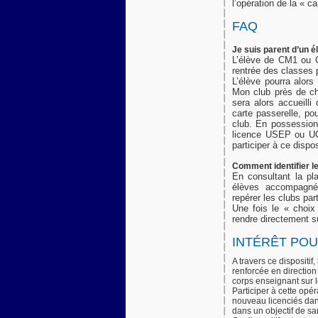
l’opération de la « ca
FAQ
Je suis parent d’un 
L’élève de CM1 ou 
rentrée des classes p
L’élève pourra alors
Mon club près de che
sera alors accueilli
carte passerelle, po
club. En possession 
licence USEP ou UGSE
participer à ce disposi
Comment identifier le
En consultant la pl
élèves accompagnés
repérer les clubs par
Une fois le « choix 
rendre directement su
INTÉRÊT POU
A travers ce dispositi
renforcée en direction
corps enseignant sur le
Participer à cette opé
nouveau licenciés dan
dans un objectif de s