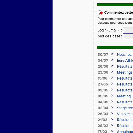
Commentez cette 
Pour commenter une actual
dessous pour vous identi
Login (Email)
:
Mot de Passe
:
>
30/07
Nous recr
>
04/07
Eure Ath
>
26/06
Résultats
>
23/06
Meetings 
>
15/06
Résultats
>
27/05
Résultat
>
09/05
Résultat
09/05/2
>
05/05
Meeting 
>
04/05
Résultats
>
02/04
Stage te
>
26/03
Victoire 
>
21/03
Résultats
>
28/02
Résultats
28/02/2
>
17/02
Annulatio