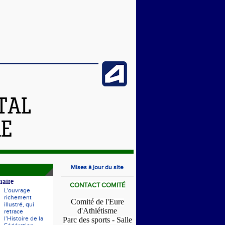
TAL
RE
Mises à jour du site
naire
CONTACT COMITÉ
L'ouvrage
richement
Comité de l'Eure
illustré, qui
d'Athlétisme
retrace
l’Histoire de la
Parc des sports - Salle