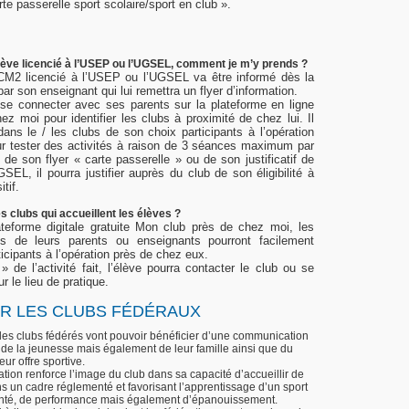
rte passerelle sport scolaire/sport en club ».
élève licencié à l’USEP ou l’UGSEL, comment je m’y prends ?
CM2 licencié à l’USEP ou l’UGSEL va être informé dès la
ar son enseignant qui lui remettra un flyer d’information.
 se connecter avec ses parents sur la plateforme en ligne
z moi pour identifier les clubs à proximité de chez lui. Il
 dans le / les clubs de son choix participants à l’opération
ur tester des activités à raison de 3 séances maximum par
de son flyer « carte passerelle » ou de son justificatif de
L, il pourra justifier auprès du club de son éligibilité à
tif.
s clubs qui accueillent les élèves ?
ateforme digitale gratuite Mon club près de chez moi, les
 de leurs parents ou enseignants pourront facilement
ticipants à l’opération près de chez eux.
» de l’activité fait, l’élève pourra contacter le club ou se
r le lieu de pratique.
R LES CLUBS FÉDÉRAUX
f, les clubs fédérés vont pouvoir bénéficier d’une communication
 de la jeunesse mais également de leur famille ainsi que du
ur offre sportive.
ration renforce l’image du club dans sa capacité d’accueillir de
s un cadre réglementé et favorisant l’apprentissage d’un sport
anté, de performance mais également d’épanouissement.