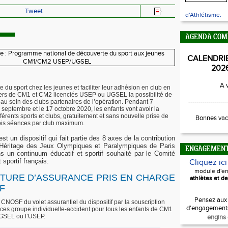
Tweet
d'Athlétisme.
AGENDA COM
CALENDRI
202
A v
e du sport chez les jeunes et faciliter leur adhésion en club en
oliers de CM1 et CM2 licenciés USEP ou UGSEL la possibilité de
-------------------
ts au sein des clubs partenaires de l’opération. Pendant 7
 septembre et le 17 octobre 2020, les enfants vont avoir la
ifférents sports et clubs, gratuitement et sans nouvelle prise de
Bonnes vac
trois séances par club maximum.
st un dispositif qui fait partie des 8 axes de la contribution
éritage des Jeux Olympiques et Paralympiques de Paris
ENGAGEMEN
ans un continuum éducatif et sportif souhaité par le Comité
 sportif français.
Cliquez ic
module d'e
TURE D’ASSURANCE PRIS EN CHARGE
athlètes et de
F
Pensez aux
 CNOSF du volet assurantiel du dispositif par la souscription
d'engagement
nces groupe individuelle-accident pour tous les enfants de CM1
UGSEL ou l’USEP.
engins 