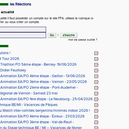
les Réactions
actualité
ité il faut posséder un compte sur le site FFA, utilisez la rubrique ci-
fier ou vous créer un compte.
|
mot de passe oublié ?
utons !
lé Tour 2026
 Triathlon PO 5ème étape - Bernay- 19/06/2026
Didier Feuilloley
 Animation EA/PO 4ème étape - Gaillon - 13/06/2026
s Animation EA/PO 3ème étape - Vernon - 23/05/2026
s Animation EA/PO 2ème étape - Pont-Audemer -
026
Régional de Vernon - Samedi 23 mai
 Animation EA/PO 1ère étape - Le Neubourg - 25/04/2026
chnique BE/MI - Vacances de Pâques
au Match inter-comités benjamins/minimes indoor 2026 !
 Animation EA/PO 4ème étape - Évreux - 21/03/2026
 Animation EA/PO 3ème étape - Val-de-Reuil -
026
n du Stage technique BE / MI – Vacances de février