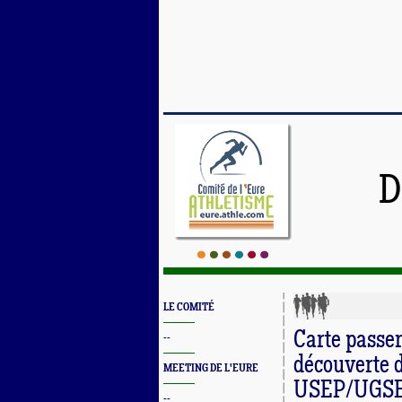
D
LE COMITÉ
Carte passe
--
découverte 
MEETING DE L'EURE
USEP/UGS
--