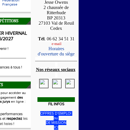
Fédération
Jesse Owens
Française
2 chaussée de
Ritterhude
BP 20313
PÉTITIONS
27103 Val de Reuil
Cedex
ER HIVERNAL
6/2027
Tél
. 06 62 34 51 31
e-mail
Horaires
enir !
d'ouverture du siège
-----------------------
_____________________
1
ances à tous !
Nos réseaux sociaux
1
TS
i
pour accéder au
ngagement
des
s jurys
en ligne :
FIL INFOS
OFFRES D'EMPLOI
 performances
ou
s et
respectez
les
DE MISSION
et haies
!
ICI