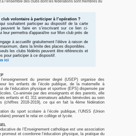
rt à l’ensemble des clubs dont les fédérations sont membres du
 club volontaire à participer à l’opération ?
qui souhaitent participer au dispositif de la carte
 peuvent le faire en s’inscrivant sur ce lien ci-
i leur permettra d'apparaître sur Mon club près de
ngage à accueillir gratuitement l’élève à raison de
maximum, dans la limite des places disponibles.
 seuls les clubs fédérés peuvent être référencés et
es pour participer à ce dispositif.
ns ici
EP
e l’enseignement du premier degré (USEP) organise des
 pour les enfants de l’école publique, de la maternelle à
pui de l’éducation physique et sportive (EPS) dispensée par
écoles. Co-animée par des enseignants et des parents, elle
ciés enfants et 41 311 animateurs adultes bénévoles au sein
s (chiffres 2018-2019), ce qui en fait la 4ème fédération
ation du sport scolaire à l’école publique, l’UNSS (Union
laire) prenant le relai en collège et lycée.
GSEL
éducative de l’Enseignement catholique est une association
lle promeut et coordonne l’éducation physique, la pratique du