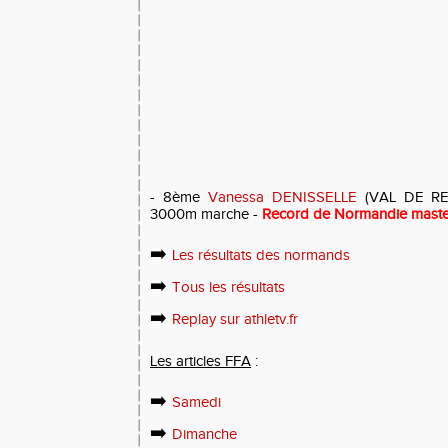
- 8ème
Vanessa DENISSELLE
(VAL DE REUI
3000m marche -
Record de Normandie mast
➡️
Les résultats des normands
➡️
Tous les résultats
➡️
Replay sur athletv.fr
Les articles FFA
:
➡️
Samedi
➡️
Dimanche