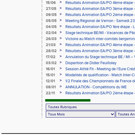
>
15/06
Résultats Animation EA/PO 4ème étape -
>
27/05
Résultats Animation EA/PO 3ème étape 
>
09/05
Résultats Animation EA/PO 2ème étape 
09/05/2026
>
05/05
Meeting Régional de Vernon - Samedi 23
>
04/05
Résultats Animation EA/PO 1ère étape -
>
02/04
Stage technique BE/MI - Vacances de Pâ
>
26/03
Victoire au Match inter-comités benjami
>
21/03
Résultats Animation EA/PO 4ème étape -
>
28/02
Résultats Animation EA/PO 3ème étape - 
28/02/2026
>
17/02
Annulation du Stage technique BE / MI – 
>
03/02
Disparition de Didier Feuilloley
>
16/01
Session Athlé Fit - Meeting de l'Eure Créd
>
15/01
Modalités de qualification - Match Inter
>
12/01
1/2 Finale des Championnats de France d
février à Évreux
>
08/01
ANNULATION - Compétitions du WE
>
22/11
Résultats Animation EA/PO 2ème étape - 