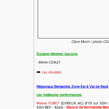
Clara Morin / photo C
Équipes Minimes Garçons
- 8ème CDA27
➡️
Les résultats
Régionaux Benjamins Zone Est à Val de Reuil
Les meilleures performances
:
Maeva FORET
(EVREUX AC) 8''01 sur 50m ha
50m BEF - 42pts -
Record de Normandie Benj