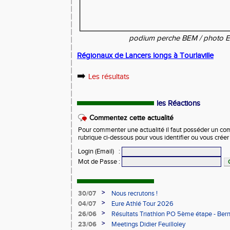
podium perche BEM / photo E
Régionaux de Lancers longs à Tourlaville
➡️
Les résultats
les Réactions
Commentez cette actualité
Pour commenter une actualité il faut posséder un compt
rubrique ci-dessous pour vous identifier ou vous crée
Login (Email)
:
Mot de Passe
:
>
30/07
Nous recrutons !
>
04/07
Eure Athlé Tour 2026
>
26/06
Résultats Triathlon PO 5ème étape - Be
>
23/06
Meetings Didier Feuilloley