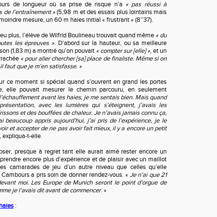
urs de longueur où sa prise de risque n’a
« pas réussi à
s de l’entraînement »
(5,98 m et des essais plus lointains mais
oindre mesure, un 60 m haies initial « frustrant » (8’’37).
 peu plus, l’élève de Wilfrid Boulineau trouvait quand même
« du
toutes les épreuves »
. D’abord sur la hauteur, ou sa meilleure
son (1,83 m) a montré qu’on pouvait
« compter sur [elle] »
, et un
arrachée
« pour aller chercher [sa] place de finaliste
.
Même si on
il faut que je m’en satisfasse. »
sur ce moment si spécial quand s’ouvrent en grand les portes
, elle pouvait mesurer le chemin parcouru, en seulement
l’échauffement avant les haies, je me sentais bien. Mais quand
sentation, avec les lumières qui s’éteignent, j’avais les
 frissons et des bouffées de chaleur. Je n’avais jamais connu ça,
’ai beaucoup appris aujourd’hui, j’ai pris de l’expérience, je le
oir et accepter de ne pas avoir fait mieux, il y a encore un petit
, expliqua-t-elle.
ser, presque à regret tant elle aurait aimé rester encore un
 prendre encore plus d’expérience et de plaisir avec un maillot
des camarades de jeu d’un autre niveau que celles qu’elle
, Cambours a pris soin de donner rendez-vous.
« Je n’ai que 21
 devant moi. Les Europe de Munich seront le point d’orgue de
e je l’avais dit avant de commencer
. »
haies
: