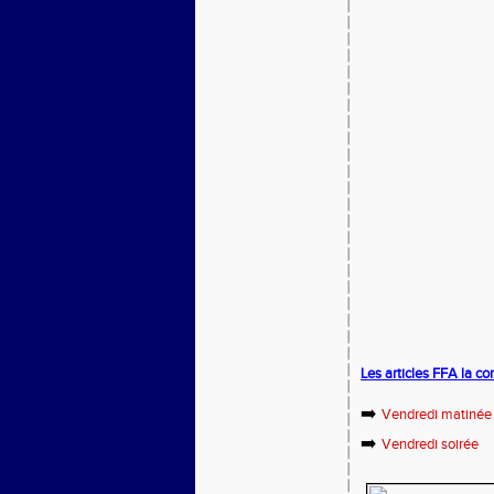
Les articles FFA la c
➡️
Vendredi matinée
➡️
Vendredi soirée