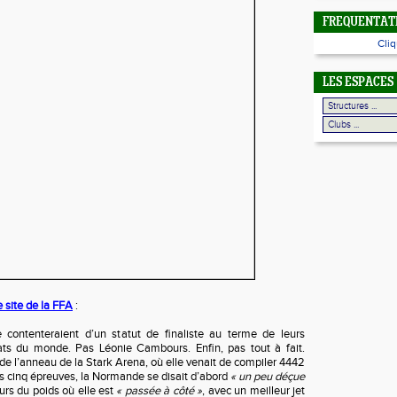
FREQUENTATI
Cliq
LES ESPACES
 site de la FFA
:
 contenteraient d’un statut de finaliste au terme de leurs
ts du monde. Pas Léonie Cambours. Enfin, pas tout à fait.
 de l’anneau de la Stark Arena, où elle venait de compiler 4442
s cinq épreuves, la Normande se disait d’abord
« un peu déçue
urs du poids où elle est
« passée à côté »
, avec un meilleur jet