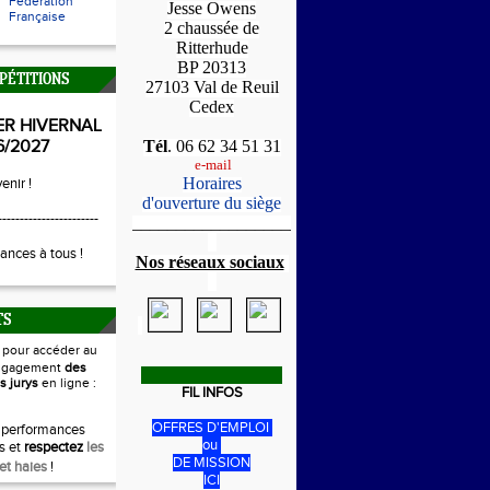
Fédération
Jesse Owens
Française
2 chaussée de
Ritterhude
BP 20313
PÉTITIONS
27103 Val de Reuil
Cedex
ER HIVERNAL
6/2027
Tél
. 06 62 34 51 31
e-mail
Horaires
enir !
d'ouverture du siège
-----------------------
_____________________
1
ances à tous !
Nos réseaux sociaux
1
TS
i
pour accéder au
ngagement
des
s jurys
en ligne :
FIL INFOS
OFFRES D'EMPLOI
 performances
ou
s et
respectez
les
DE MISSION
et haies
!
ICI