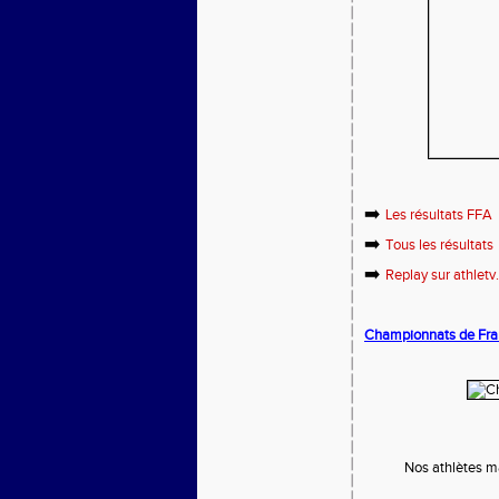
➡️
Les résultats FFA
➡️
Tous les résultats
➡️
Replay sur athletv.
Championnats de Fran
Nos athlètes ma