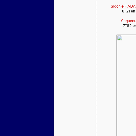
Sidonie FIA
8''21 en
Saguiro
7''82 e