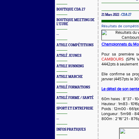
BOUTIQUE CDA 27
21 Mars 2022 -
CDA 27
BOUTIQUE MEETING DE
L'EURE
Résultats de compétit
--
Championnats du Mon
ATHLE COMPÉTITIONS
Pour sa première sé
ATHLÉ JEUNES
CAMBOURS
(SPN VE
4442pts à seulement 
ATHLE RUNNING
Elle confirme sa pro
ATHLE MARCHE
janvier (4457pts le 30
ATHLÉ FORMATIONS
Le détail de son pent
ATHLÉ FORME / SANTÉ
60m haies : 8''37 - 1
Hauteur : 1m83 - 1016
SPORT ET ENTREPRISE
Poids : 12m00 - 661pt
Longueur : 5m98 - 84
800m : 2'16''21 - 876
--
INFOS PRATIQUES