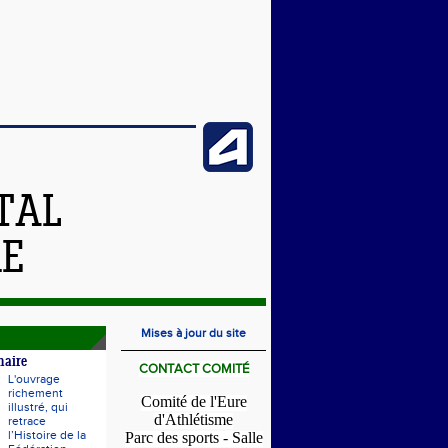
TAL
RE
Mises à jour du site
naire
CONTACT COMITÉ
L'ouvrage
richement
Comité de l'Eure
illustré, qui
d'Athlétisme
retrace
l’Histoire de la
Parc des sports - Salle