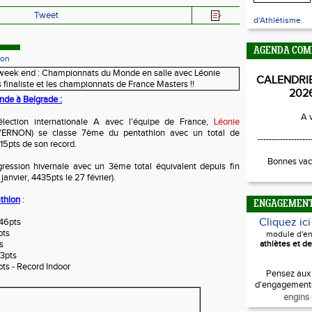
Tweet
d'Athlétisme.
AGENDA COM
ion
CALENDRI
202
de à Belgrade :
A v
lection internationale A avec l'équipe de France,
Léonie
RNON) se classe 7ème du pentathlon avec un total de
-------------------
15pts de son record.
Bonnes vac
gression hivernale avec un 3ème total équivalent depuis fin
 janvier, 4435pts le 27 février).
athlon
:
ENGAGEMEN
Cliquez ic
046pts
pts
module d'e
s
athlètes et de
3pts
pts - Record Indoor
Pensez aux
d'engagement
engins 