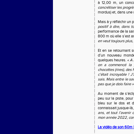
à 12,00 m, un conco
concrétiser les progrè
mordus) et, dans une m
Mais à y réfléchir un
positif à dire, dans 
performance de la sai
800 m où elle s’est 
en veut toujours plus, 
Et en se retournant 
d’un nouveau monde
quelques heures.
« A 
on a commencé la pré
chocottes (rires), des
c’était incroyable ! J
sais. Mais entre le sav
pas que je dois faire »
Au moment de s’éclip
peu sur la piste, pour
bleu sur le dos et 
connaissait jusque-là
ans, et tout l’avenir
mon année 2022, comm
La vidéo de son 60m 