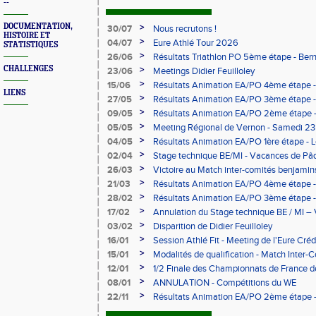
--
DOCUMENTATION,
>
30/07
Nous recrutons !
HISTOIRE ET
>
04/07
Eure Athlé Tour 2026
STATISTIQUES
>
26/06
Résultats Triathlon PO 5ème étape - Be
CHALLENGES
>
23/06
Meetings Didier Feuilloley
>
15/06
Résultats Animation EA/PO 4ème étape -
LIENS
>
27/05
Résultats Animation EA/PO 3ème étape 
>
09/05
Résultats Animation EA/PO 2ème étape 
09/05/2026
>
05/05
Meeting Régional de Vernon - Samedi 23
>
04/05
Résultats Animation EA/PO 1ère étape -
>
02/04
Stage technique BE/MI - Vacances de Pâ
>
26/03
Victoire au Match inter-comités benjami
>
21/03
Résultats Animation EA/PO 4ème étape -
>
28/02
Résultats Animation EA/PO 3ème étape - 
28/02/2026
>
17/02
Annulation du Stage technique BE / MI – 
>
03/02
Disparition de Didier Feuilloley
>
16/01
Session Athlé Fit - Meeting de l'Eure Créd
>
15/01
Modalités de qualification - Match Inter
>
12/01
1/2 Finale des Championnats de France d
février à Évreux
>
08/01
ANNULATION - Compétitions du WE
>
22/11
Résultats Animation EA/PO 2ème étape - 