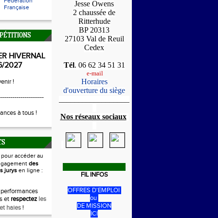
Fédération
Jesse Owens
Française
2 chaussée de
Ritterhude
BP 20313
PÉTITIONS
27103 Val de Reuil
Cedex
ER HIVERNAL
6/2027
Tél
. 06 62 34 51 31
e-mail
Horaires
enir !
d'ouverture du siège
-----------------------
_____________________
1
ances à tous !
Nos réseaux sociaux
1
TS
i
pour accéder au
ngagement
des
s jurys
en ligne :
FIL INFOS
OFFRES D'EMPLOI
 performances
ou
s et
respectez
les
DE MISSION
et haies
!
ICI