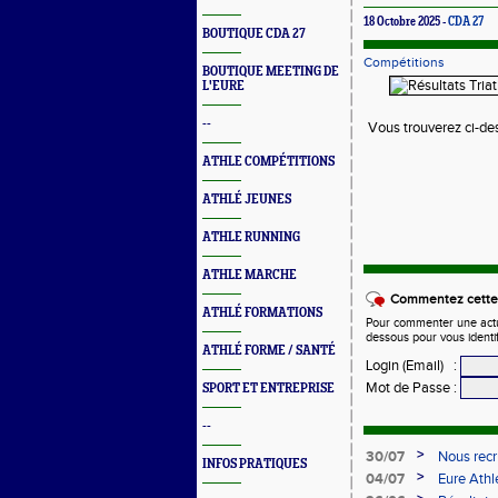
18 Octobre 2025 -
CDA 27
BOUTIQUE CDA 27
Compétitions
BOUTIQUE MEETING DE
L'EURE
--
Vous trouverez ci-des
ATHLE COMPÉTITIONS
ATHLÉ JEUNES
ATHLE RUNNING
ATHLE MARCHE
Commentez cette 
ATHLÉ FORMATIONS
Pour commenter une actual
dessous pour vous identi
ATHLÉ FORME / SANTÉ
Login (Email)
:
Mot de Passe
:
SPORT ET ENTREPRISE
--
>
30/07
Nous recr
INFOS PRATIQUES
>
04/07
Eure Ath