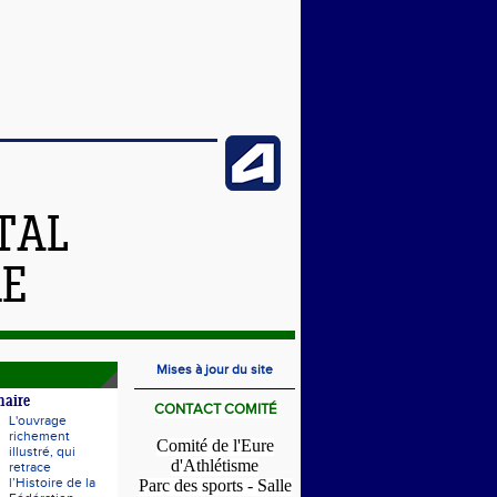
TAL
RE
Mises à jour du site
naire
CONTACT COMITÉ
L'ouvrage
richement
Comité de l'Eure
illustré, qui
d'Athlétisme
retrace
l’Histoire de la
Parc des sports - Salle