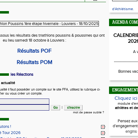
d'Athlétisme.
AGENDA COM
CALENDRI
sous les résultats des triathlons poussins & poussines qui ont
eu lieu samedi 18 octobre à Louviers :
202
Résultats POF
A v
Résultats POM
-------------------
Bonnes vac
les Réactions
actualité
ité il faut posséder un compte sur le site FFA, utilisez la rubrique ci-
ENGAGEMEN
fier ou vous créer un compte.
Cliquez ic
module d'e
|
athlètes et de
mot de passe oublié ?
Pensez aux
d'engagement
utons !
engins 
lé Tour 2026