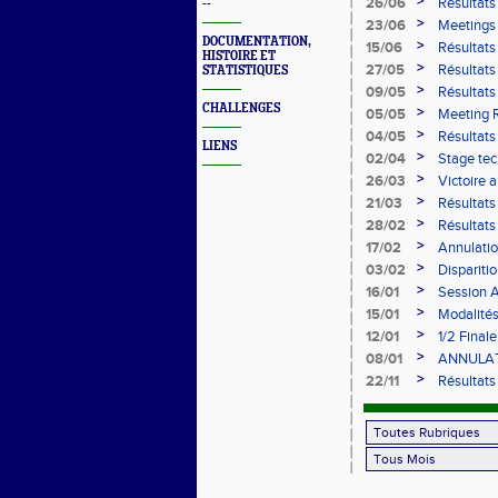
>
26/06
Résultats
--
>
23/06
Meetings 
DOCUMENTATION,
>
15/06
Résultats
HISTOIRE ET
>
27/05
Résultat
STATISTIQUES
>
09/05
Résultat
CHALLENGES
09/05/2
>
05/05
Meeting 
>
04/05
Résultats
LIENS
>
02/04
Stage te
>
26/03
Victoire 
>
21/03
Résultats
>
28/02
Résultats
28/02/2
>
17/02
Annulatio
>
03/02
Disparitio
>
16/01
Session A
>
15/01
Modalités
>
12/01
1/2 Final
février à 
>
08/01
ANNULATI
>
22/11
Résultats