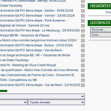
 Triathlon PO 5ème étape - Bernay- 19/06/2026
Didier Feuilloley
FREQUENTATI
 Animation EA/PO 4ème étape - Gaillon - 13/06/2026
Cliq
s Animation EA/PO 3ème étape - Vernon - 23/05/2026
s Animation EA/PO 2ème étape - Pont-Audemer -
LES ESPACES
026
Régional de Vernon - Samedi 23 mai
 Animation EA/PO 1ère étape - Le Neubourg - 25/04/2026
chnique BE/MI - Vacances de Pâques
au Match inter-comités benjamins/minimes indoor 2026 !
 Animation EA/PO 4ème étape - Évreux - 21/03/2026
 Animation EA/PO 3ème étape - Val-de-Reuil -
026
n du Stage technique BE / MI – Vacances de février
n de Didier Feuilloley
thlé Fit - Meeting de l'Eure Crédit Mutuel
 de qualification - Match Inter-Comités de Cross Minimes
e des Championnats de France de Cross - Dimanche 15
Évreux
ON - Compétitions du WE
 Animation EA/PO 2ème étape - Val-de-Reuil - 22/11/2025