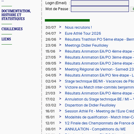
--
Login (Email)
:
Mot de Passe
:
DOCUMENTATION,
HISTOIRE ET
STATISTIQUES
>
30/07
Nous recrutons !
CHALLENGES
>
04/07
Eure Athlé Tour 2026
>
26/06
Résultats Triathlon PO 5ème étape - Be
LIENS
>
23/06
Meetings Didier Feuilloley
>
15/06
Résultats Animation EA/PO 4ème étape -
>
27/05
Résultats Animation EA/PO 3ème étape 
>
09/05
Résultats Animation EA/PO 2ème étape 
09/05/2026
>
05/05
Meeting Régional de Vernon - Samedi 23
>
04/05
Résultats Animation EA/PO 1ère étape -
>
02/04
Stage technique BE/MI - Vacances de Pâ
>
26/03
Victoire au Match inter-comités benjami
>
21/03
Résultats Animation EA/PO 4ème étape -
>
17/02
Annulation du Stage technique BE / MI – 
>
03/02
Disparition de Didier Feuilloley
>
16/01
Session Athlé Fit - Meeting de l'Eure Créd
>
15/01
Modalités de qualification - Match Inter
>
12/01
1/2 Finale des Championnats de France d
février à Évreux
>
08/01
ANNULATION - Compétitions du WE