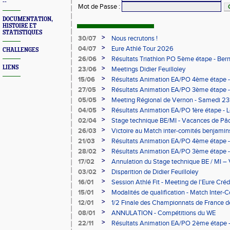
--
Mot de Passe
:
DOCUMENTATION,
HISTOIRE ET
STATISTIQUES
>
30/07
Nous recrutons !
>
04/07
Eure Athlé Tour 2026
CHALLENGES
>
26/06
Résultats Triathlon PO 5ème étape - Be
LIENS
>
23/06
Meetings Didier Feuilloley
>
15/06
Résultats Animation EA/PO 4ème étape -
>
27/05
Résultats Animation EA/PO 3ème étape 
>
05/05
Meeting Régional de Vernon - Samedi 23
>
04/05
Résultats Animation EA/PO 1ère étape -
>
02/04
Stage technique BE/MI - Vacances de Pâ
>
26/03
Victoire au Match inter-comités benjami
>
21/03
Résultats Animation EA/PO 4ème étape -
>
28/02
Résultats Animation EA/PO 3ème étape - 
28/02/2026
>
17/02
Annulation du Stage technique BE / MI – 
>
03/02
Disparition de Didier Feuilloley
>
16/01
Session Athlé Fit - Meeting de l'Eure Créd
>
15/01
Modalités de qualification - Match Inter
>
12/01
1/2 Finale des Championnats de France d
février à Évreux
>
08/01
ANNULATION - Compétitions du WE
>
22/11
Résultats Animation EA/PO 2ème étape - 