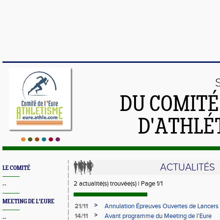
DU COMIT
D'ATHLÉ
ACTUALITÉS
LE COMITÉ
2 actualité(s) trouvée(s) | Page 1/1
--
MEETING DE L'EURE
>
21/11
Annulation Épreuves Ouvertes de Lancers
>
14/11
Avant programme du Meeting de l'Eure
--