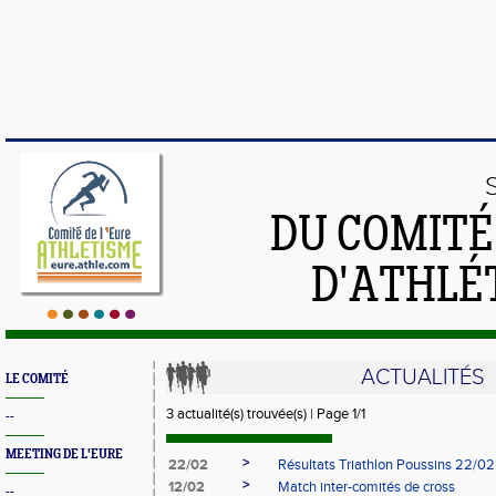
DU COMIT
D'ATHLÉ
ACTUALITÉS
LE COMITÉ
3 actualité(s) trouvée(s) | Page 1/1
--
MEETING DE L'EURE
>
22/02
Résultats Triathlon Poussins 22/02
>
12/02
Match inter-comités de cross
--