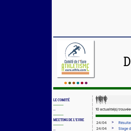
D
LE COMITÉ
10 actualité(s) trouvée(
--
MEETING DE L'EURE
>
24/04
Résultat
>
24/04
Stage d
--