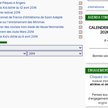
de Pâques à Angers
d'Athlétisme.
ts Kid Athlé du 12 avril 2014
ier estival 2014
nnat de France d'Athlétisme de Sport Adapté
AGENDA COM
e sur l'entraînement des Minimes
ier des courses hors stade de Haute Normandie
CALENDRI
ent des clubs Mars 2014
202
ts Kid's Athlé du 6 avril 2014
A v
-------------------
Bonnes vac
ENGAGEMEN
Cliquez ic
module d'e
athlètes et de
Pensez aux
d'engagement
engins 