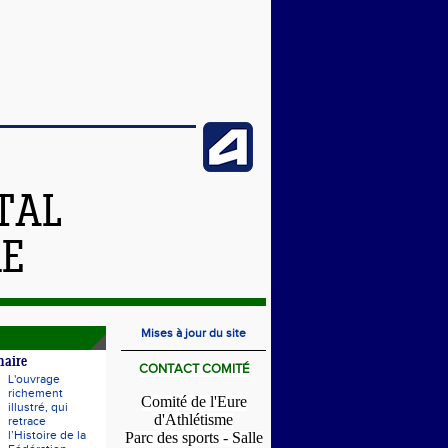
TAL
RE
Mises à jour du site
naire
CONTACT COMITÉ
L'ouvrage
richement
Comité de l'Eure
illustré, qui
d'Athlétisme
retrace
l’Histoire de la
Parc des sports - Salle