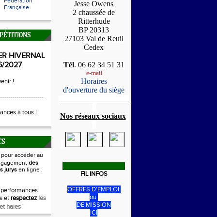
Fédération
Jesse Owens
Française
2 chaussée de
Ritterhude
BP 20313
PÉTITIONS
27103 Val de Reuil
Cedex
ER HIVERNAL
6/2027
Tél
. 06 62 34 51 31
e-mail
Horaires
enir !
d'ouverture du siège
-----------------------
_____________________
1
ances à tous !
Nos réseaux sociaux
1
TS
i
pour accéder au
ngagement
des
s jurys
en ligne :
FIL INFOS
OFFRES D'EMPLOI
 performances
ou
s et
respectez
les
DE MISSION
et haies
!
ICI