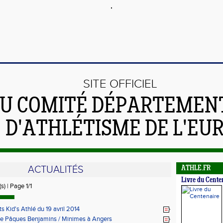
SITE OFFICIEL
U COMITÉ DÉPARTEMEN
D'ATHLÉTISME DE L'EU
ACTUALITÉS
ATHLE.FR
Livre du Cente
s) | Page 1/1
s Kid's Athlé du 19 avril 2014
e Pâques Benjamins / Minimes à Angers