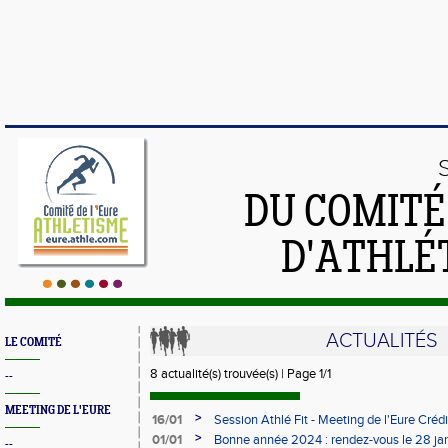
DU COMIT
D'ATHLÉ
ACTUALITÉS
LE COMITÉ
8 actualité(s) trouvée(s) | Page 1/1
--
MEETING DE L'EURE
>
16/01
Session Athlé Fit - Meeting de l'Eure Créd
>
01/01
Bonne année 2024 : rendez-vous le 28 jan
--