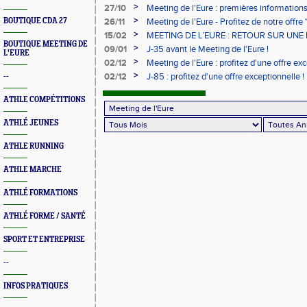
d'Europe ?
>
27/10
Meeting de l'Eure : premières information
>
BOUTIQUE CDA 27
26/11
Meeting de l'Eure - Profitez de notre offre 
>
15/02
MEETING DE L’EURE : RETOUR SUR UNE 
BOUTIQUE MEETING DE
EXCEPTIONNELLE (VIDÉO, PRESSE ET PH
>
09/01
J-35 avant le Meeting de l'Eure !
L'EURE
>
02/12
Meeting de l'Eure : profitez d'une offre exc
>
02/12
J-85 : profitez d'une offre exceptionnelle !
--
ATHLE COMPÉTITIONS
ATHLÉ JEUNES
ATHLE RUNNING
ATHLE MARCHE
ATHLÉ FORMATIONS
ATHLÉ FORME / SANTÉ
SPORT ET ENTREPRISE
--
INFOS PRATIQUES